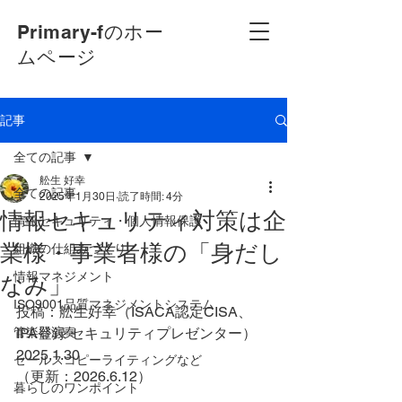
Primary-fのホー
ムページ
記事
全ての記事
舩生 好幸
全ての記事
2025年1月30日
読了時間: 4分
情報セキュリティ対策は企
情報セキュリティ・個人情報保護
業様・事業者様の「身だし
組織の仕組みづくり
情報マネジメント
なみ」
ISO9001品質マネジメントシステム
投稿：舩生好幸（ISACA認定CISA、
管楽器演奏
IPA登録 セキュリティプレゼンター）
2025.1.30
セールスコピーライティングなど
（更新：2026.6.12）
暮らしのワンポイント