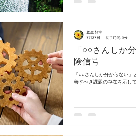
舩生 好幸
7月27日
読了時間: 5分
「○○さんしか
険信号
「○○さんしか分からない」
善すべき課題の存在を示し