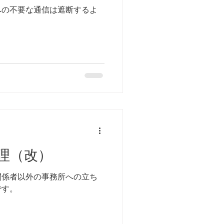
への不要な通信は遮断するよ
理（改）
関係者以外の事務所への立ち
です。