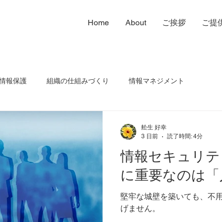
Home
About
ご挨拶
ご提
情報保護
組織の仕組みづくり
情報マネジメント
管楽器演奏
セールスコピーライティングなど
暮らし
舩生 好幸
3 日前
読了時間: 4分
情報セキュリテ
ニケーション
に重要なのは「
堅牢な城壁を築いても、不
げません。