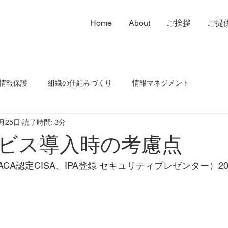
Home
About
ご挨拶
ご提
情報保護
組織の仕組みづくり
情報マネジメント
6月25日
読了時間: 3分
管楽器演奏
セールスコピーライティングなど
暮らし
ビス導入時の考慮点
ニケーション
CA認定CISA、IPA登録 セキュリティプレゼンター）2024
）