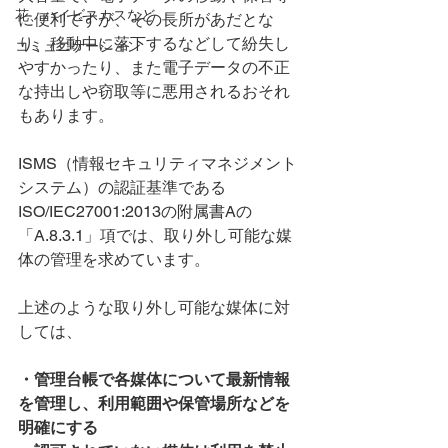
花、ハイビスカスなど
に便利ですが、その長所があだとな
り、移動中に落下するなどして紛失し
コミュニケーション
やすかったり、また電子データの不正
な持出しや窃取等に悪用されるおそれ
もあります。
ISMS（情報セキュリティマネジメント
システム）の認証基準である
ISO/IEC27001:2013の附属書Aの
「A.8.3.1」項では、取り外し可能な媒
体の管理を求めています。
上述のような取り外し可能な媒体に対
しては、
・管理台帳で各媒体について最新情報
を管理し、利用範囲や保管場所などを
明確にする