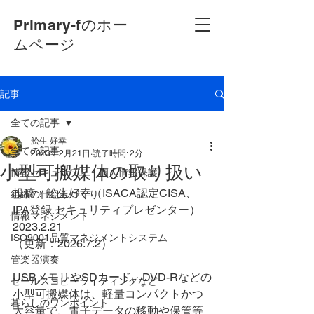
Primary-fのホー
ムページ
記事
全ての記事
舩生 好幸
全ての記事
2023年2月21日
読了時間: 2分
小型可搬媒体の取り扱い
情報セキュリティ・個人情報保護
投稿：舩生好幸（ISACA認定CISA、
組織の仕組みづくり
IPA登録 セキュリティプレゼンター）
情報マネジメント
2023.2.21
ISO9001品質マネジメントシステム
（更新：2026.7.2）
管楽器演奏
USBメモリやSDカード、DVD-Rなどの
セールスコピーライティングなど
小型可搬媒体は、軽量コンパクトかつ
暮らしのワンポイント
大容量で、電子データの移動や保管等