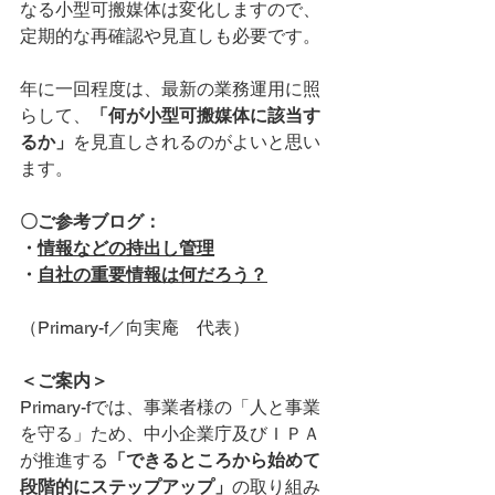
なる小型可搬媒体は変化しますので、
定期的な再確認や見直しも必要です。
年に一回程度は、最新の業務運用に照
らして、
「何が小型可搬媒体に該当す
るか」
を見直しされるのがよいと思い
ます。
〇ご参考ブログ：
・
情報などの持出し管理
・
自社の重要情報は何だろう？
（Primary-f／向実庵　代表）
＜ご案内＞
Primary-fでは、事業者様の「人と事業
を守る」ため、中小企業庁及びＩＰＡ
が推進する
「できるところから始めて
段階的にステップアップ」
の取り組み