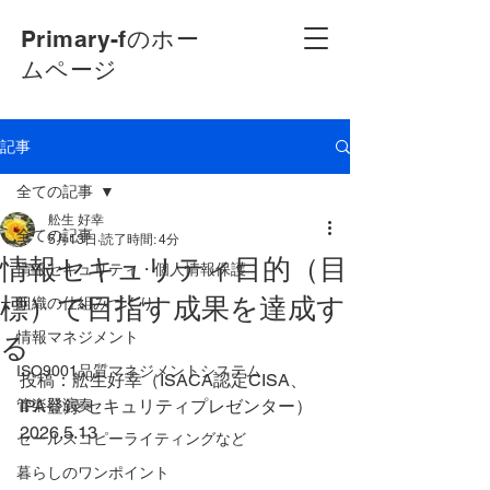
Primary-fのホー
ムページ
記事
全ての記事
舩生 好幸
全ての記事
5月13日
読了時間: 4分
情報セキュリティ目的（目
情報セキュリティ・個人情報保護
標）で目指す成果を達成す
組織の仕組みづくり
情報マネジメント
る
ISO9001品質マネジメントシステム
投稿：舩生好幸（ISACA認定CISA、
管楽器演奏
IPA登録 セキュリティプレゼンター）
2026.5.13
セールスコピーライティングなど
暮らしのワンポイント