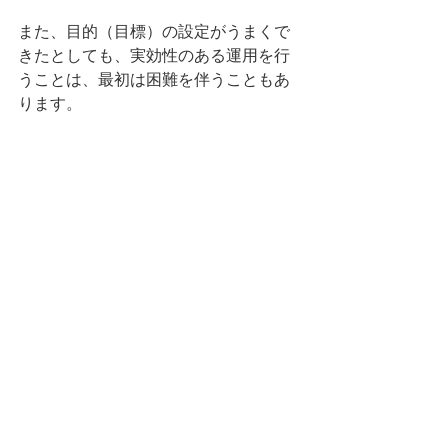
また、目的（目標）の設定がうまくで
きたとしても、実効性のある運用を行
うことは、最初は困難を伴うこともあ
ります。
定期的に達成状況を確認し、うまくい
かなかった点は改善を加えていくこと
で、組織の情報セキュリティ活動の水
準を少しずつ高めていくことができま
す。
皆様の取り組む情報セキュリティ対策
が「何を守りたいのか」を明確にする
こと。
そのために具体的な情報セキュリティ
目的（目標）を定めること。
それが、実効性のある情報セキュリテ