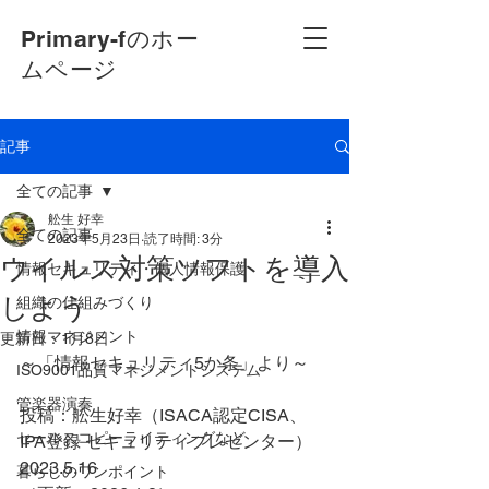
Primary-fのホー
ムページ
記事
全ての記事
舩生 好幸
全ての記事
2023年5月23日
読了時間: 3分
ウイルス対策ソフトを導入
情報セキュリティ・個人情報保護
しよう
組織の仕組みづくり
情報マネジメント
更新日：
1月8日
～「情報セキュリティ5か条」より～
ISO9001品質マネジメントシステム
管楽器演奏
投稿：舩生好幸（ISACA認定CISA、
セールスコピーライティングなど
IPA登録 セキュリティプレゼンター）
2023.5.16
暮らしのワンポイント