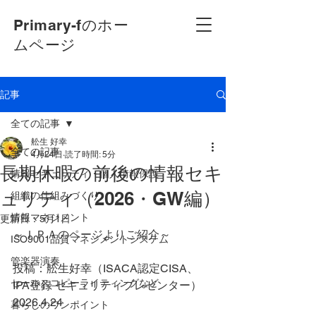
Primary-fのホー
ムページ
記事
全ての記事
舩生 好幸
全ての記事
4月24日
読了時間: 5分
長期休暇の前後の情報セキ
情報セキュリティ・個人情報保護
ュリティ（2026・GW編）
組織の仕組みづくり
情報マネジメント
更新日：
5月1日
～ＩＰＡのページよりご紹介～
ISO9001品質マネジメントシステム
管楽器演奏
投稿：舩生好幸（ISACA認定CISA、
セールスコピーライティングなど
IPA登録 セキュリティプレゼンター）
2026.4.24
暮らしのワンポイント